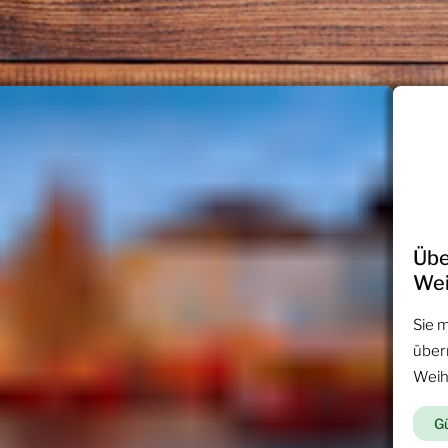
Übe
Wei
Sie 
über
Weih
Gü