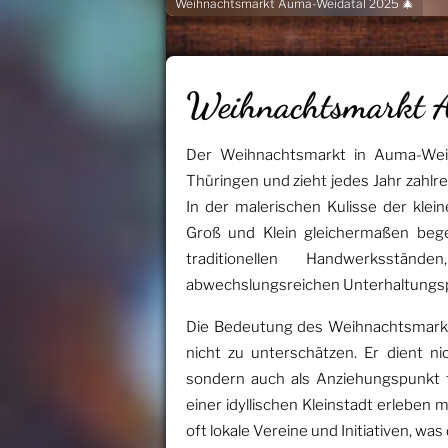
Weihnachtsmarkt Auma-Weidatal 2025 🎄
Weihnachtsmarkt
Der Weihnachtsmarkt in Auma-Weida
Thüringen und zieht jedes Jahr zahlr
In der malerischen Kulisse der klein
Groß und Klein gleichermaßen bege
traditionellen Handwerksständ
abwechslungsreichen Unterhaltung
Die Bedeutung des Weihnachtsmarkt
nicht zu unterschätzen. Er dient ni
sondern auch als Anziehungspunkt f
einer idyllischen Kleinstadt erlebe
oft lokale Vereine und Initiativen, wa