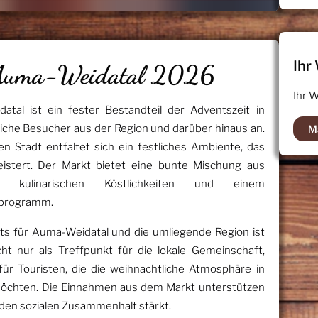
Ihr
 Auma-Weidatal 2026
Ihr 
tal ist ein fester Bestandteil der Adventszeit in
eiche Besucher aus der Region und darüber hinaus an.
M
en Stadt entfaltet sich ein festliches Ambiente, das
istert. Der Markt bietet eine bunte Mischung aus
en, kulinarischen Köstlichkeiten und einem
sprogramm.
s für Auma-Weidatal und die umliegende Region ist
cht nur als Treffpunkt für die lokale Gemeinschaft,
ür Touristen, die die weihnachtliche Atmosphäre in
n möchten. Die Einnahmen aus dem Markt unterstützen
s den sozialen Zusammenhalt stärkt.