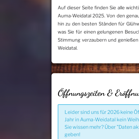
Auf dieser Seite finden Sie alle wi
Auma-Weidatal 2025. Von den genau
hin zu den besten Ständen für Glühw
was Sie für einen gelungenen Besuch
Stimmung verzaubern und genießen 
Weidatal.
Öffnungszeiten & Eröffn
Leider sind uns für 2026 keine Ö
Jahr in Auma-Weidatal kein Weih
Sie wissen mehr? Über "Daten ak
geben!