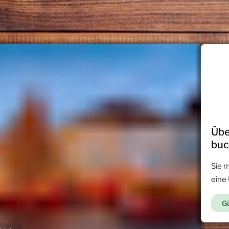
Übe
bu
Sie 
eine
Gü