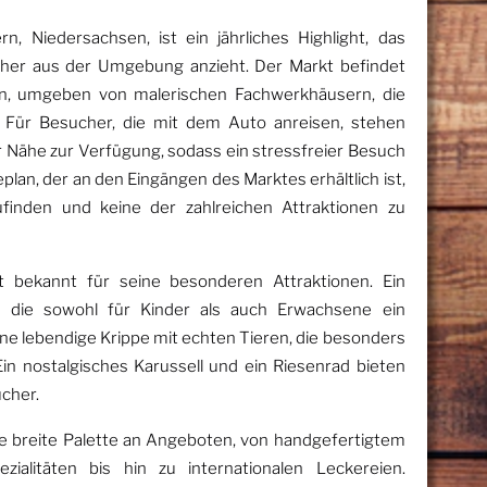
, Niedersachsen, ist ein jährliches Highlight, das
cher aus der Umgebung anzieht. Der Markt befindet
ern, umgeben von malerischen Fachwerkhäusern, die
. Für Besucher, die mit dem Auto anreisen, stehen
r Nähe zur Verfügung, sodass ein stressfreier Besuch
geplan, der an den Eingängen des Marktes erhältlich ist,
ufinden und keine der zahlreichen Attraktionen zu
 bekannt für seine besonderen Attraktionen. Ein
hn, die sowohl für Kinder als auch Erwachsene ein
ine lebendige Krippe mit echten Tieren, die besonders
 Ein nostalgisches Karussell und ein Riesenrad bieten
ucher.
e breite Palette an Angeboten, von handgefertigtem
ialitäten bis hin zu internationalen Leckereien.