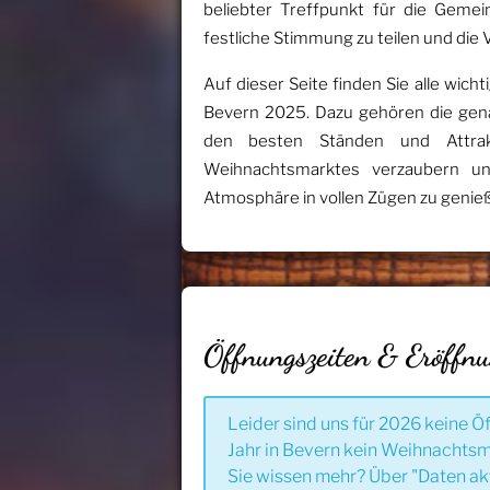
beliebter Treffpunkt für die Ge
festliche Stimmung zu teilen und die
Auf dieser Seite finden Sie alle wi
Bevern 2025. Dazu gehören die gen
den besten Ständen und Attra
Weihnachtsmarktes verzaubern un
Atmosphäre in vollen Zügen zu genie
Öffnungszeiten & Eröffn
Leider sind uns für 2026 keine Ö
Jahr in Bevern kein Weihnachtsma
Sie wissen mehr? Über "Daten ak