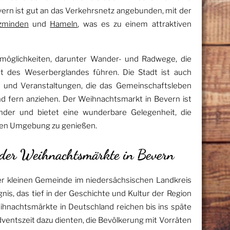
Bevern ist gut an das Verkehrsnetz angebunden, mit der
zminden
und
Hameln
, was es zu einem attraktiven
itmöglichkeiten, darunter Wander- und Radwege, die
 des Weserberglandes führen. Die Stadt ist auch
te und Veranstaltungen, die das Gemeinschaftsleben
d fern anziehen. Der Weihnachtsmarkt in Bevern ist
ender und bietet eine wunderbare Gelegenheit, die
schen Umgebung zu genießen.
n der Weihnachtsmärkte in Bevern
er kleinen Gemeinde im niedersächsischen Landkreis
reignis, das tief in der Geschichte und Kultur der Region
eihnachtsmärkte in Deutschland reichen bis ins späte
Adventszeit dazu dienten, die Bevölkerung mit Vorräten