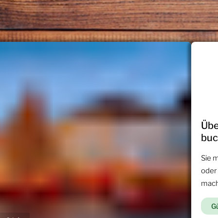
Übe
bu
Sie 
oder
mac
Gü