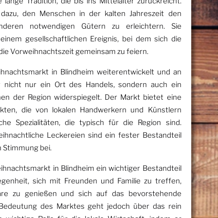
ange Tradition, die bis ins Mittelalter zurückreicht.
 dazu, den Menschen in der kalten Jahreszeit den
deren notwendigen Gütern zu erleichtern. Sie
 einem gesellschaftlichen Ereignis, bei dem sich die
ie Vorweihnachtszeit gemeinsam zu feiern.
ihnachtsmarkt in Blindheim weiterentwickelt und an
nicht nur ein Ort des Handels, sondern auch ein
ionen der Region widerspiegelt. Der Markt bietet eine
ukten, die von lokalen Handwerkern und Künstlern
che Spezialitäten, die typisch für die Region sind.
hnachtliche Leckereien sind ein fester Bestandteil
n Stimmung bei.
eihnachtsmarkt in Blindheim ein wichtiger Bestandteil
egenheit, sich mit Freunden und Familie zu treffen,
äre zu genießen und sich auf das bevorstehende
Bedeutung des Marktes geht jedoch über das rein