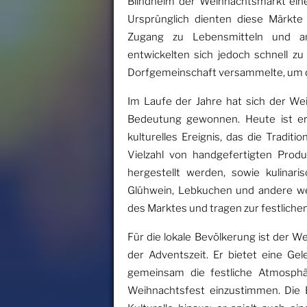
Blindheim der Weihnachtsmarkt eine l
Ursprünglich dienten diese Märkte
Zugang zu Lebensmitteln und an
entwickelten sich jedoch schnell zu
Dorfgemeinschaft versammelte, um d
Im Laufe der Jahre hat sich der We
Bedeutung gewonnen. Heute ist er 
kulturelles Ereignis, das die Tradit
Vielzahl von handgefertigten Prod
hergestellt werden, sowie kulinaris
Glühwein, Lebkuchen und andere wei
des Marktes und tragen zur festliche
Für die lokale Bevölkerung ist der W
der Adventszeit. Er bietet eine Gel
gemeinsam die festliche Atmosph
Weihnachtsfest einzustimmen. Die 