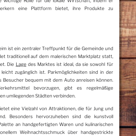
ne wichtige Rolle für die lokale Wirtschaft, indem er
rkern eine Plattform bietet, ihre Produkte zu
im ist ein zentraler Treffpunkt für die Gemeinde und
t traditionell auf dem malerischen Marktplatz statt,
et. Die
Lage
des Marktes ist ideal, da sie sowohl für
leicht zugänglich ist. Parkmöglichkeiten sind in der
s Besucher bequem mit dem Auto anreisen können.
Verkehrsmittel bevorzugen, gibt es regelmäßige
den umliegenden Städten verbinden.
tet eine Vielzahl von Attraktionen, die für Jung und
nd. Besonders hervorzuheben sind die kunstvoll
 Palette an handgefertigten Waren und kulinarischen
itionellem Weihnachtsschmuck über handgestrickte