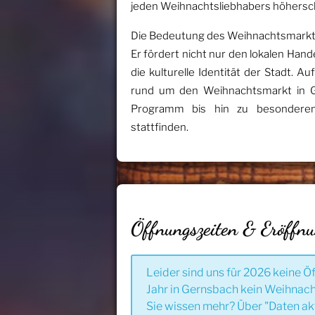
jeden Weihnachtsliebhabers höhersch
Die Bedeutung des Weihnachtsmarktes
Er fördert nicht nur den lokalen Han
die kulturelle Identität der Stadt. Au
rund um den Weihnachtsmarkt in G
Programm bis hin zu besonderen
stattfinden.
Öffnungszeiten & Eröffn
Leider sind uns für 2026 keine Ö
Jahr in Gernsbach kein Weihnach
Sie wissen mehr? Über "Daten ak