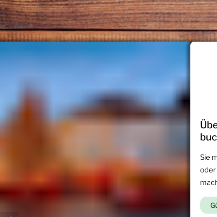
Übe
bu
Sie 
oder
mac
Gü