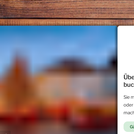
Übe
bu
Sie 
oder
mac
Gü