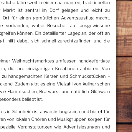
stliche Jahreszeit in einer charmanten, traditionellen
arkt ist zentral im Dorf gelegen und leicht zu
n Ort für einen gemütlichen Adventsausflug macht.
ähe vorhanden, wobei Besucher auf ausgewiesene
eifen können. Ein detaillierter Lageplan, der oft an
 hilft dabei, sich schnell zurechtzufinden und die
eimer Weihnachtsmarktes umfassen handgefertigte
, die ihre einzigartigen Kreationen anbieten. Von
 hin zu handgemachten Kerzen und Schmuckstücken –
uckend. Zudem gibt es eine Vielzahl von kulinarischen
n wie Flammkuchen, Bratwurst und natürlich Glühwein
besonders beliebt ist.
 in Gönnheim ist abwechslungsreich und bietet für
gen von lokalen Chören und Musikgruppen sorgen für
spezielle Veranstaltungen wie Adventslesungen und