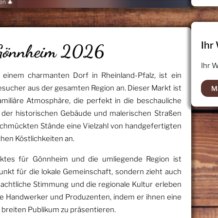
en 🎄
Ihr
 Gönnheim 2026
Ihr 
einem charmanten Dorf in Rheinland-Pfalz, ist ein
Besucher aus der gesamten Region an. Dieser Markt ist
M
miliäre Atmosphäre, die perfekt in die beschauliche
 der historischen Gebäude und malerischen Straßen
schmückten Stände eine Vielzahl von handgefertigten
en Köstlichkeiten an.
tes für Gönnheim und die umliegende Region ist
punkt für die lokale Gemeinschaft, sondern zieht auch
hnachtliche Stimmung und die regionale Kultur erleben
le Handwerker und Produzenten, indem er ihnen eine
 breiten Publikum zu präsentieren.