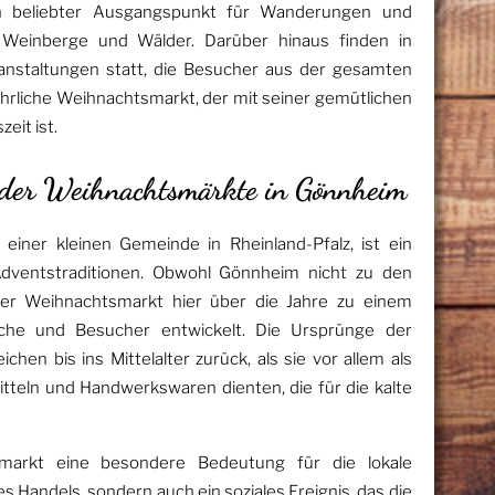
ein beliebter Ausgangspunkt für Wanderungen und
Weinberge und Wälder. Darüber hinaus finden in
anstaltungen statt, die Besucher aus der gesamten
ährliche Weihnachtsmarkt, der mit seiner gemütlichen
eit ist.
n der Weihnachtsmärkte in Gönnheim
iner kleinen Gemeinde in Rheinland-Pfalz, ist ein
 Adventstraditionen. Obwohl Gönnheim nicht zu den
der Weihnachtsmarkt hier über die Jahre zu einem
sche und Besucher entwickelt. Die Ursprünge der
hen bis ins Mittelalter zurück, als sie vor allem als
teln und Handwerkswaren dienten, die für die kalte
markt eine besondere Bedeutung für die lokale
des Handels, sondern auch ein soziales Ereignis, das die