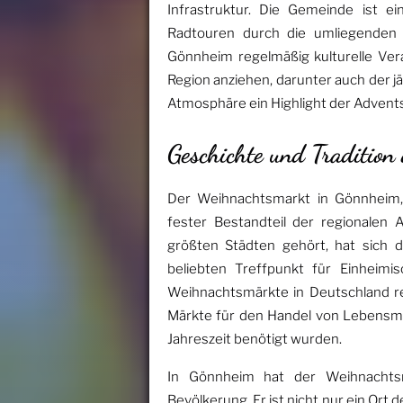
Infrastruktur. Die Gemeinde ist 
Radtouren durch die umliegenden 
Gönnheim regelmäßig kulturelle Ver
Region anziehen, darunter auch der j
Atmosphäre ein Highlight der Adventsz
Geschichte und Traditio
Der Weihnachtsmarkt in Gönnheim, e
fester Bestandteil der regionalen
größten Städten gehört, hat sich 
beliebten Treffpunkt für Einheimi
Weihnachtsmärkte in Deutschland reic
Märkte für den Handel von Lebensmit
Jahreszeit benötigt wurden.
In Gönnheim hat der Weihnachts
Bevölkerung. Er ist nicht nur ein Ort 