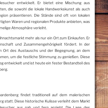
esucher entwickelt. Er bietet eine Mischung aus
ten, die sowohl die lokale Handwerkskunst als auch
Region präsentieren. Die Stände sind oft von lokalen
ertigten Waren und regionalen Produkte anbieten, was
melige Atmosphäre verleiht.
eihnachtsmarkt mehr als nur ein Ort zum Einkaufen. Er
einschaft und Zusammengehörigkeit fördert. In der
em Ort des Austauschs und der Begegnung, an dem
en, um die festliche Stimmung zu genießen. Diese
eg entwickelt und ist heute ein fester Bestandteil des
berg.
rdenberg findet traditionell auf dem malerischen
 statt. Diese historische Kulisse verleiht dem Markt
 Besucher aus nah und fern anzieht. Die
Lage
des