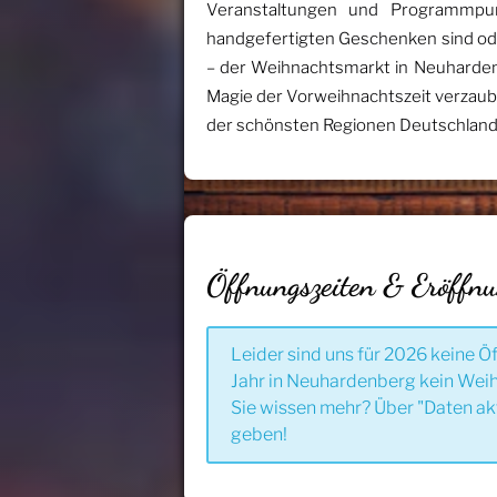
Veranstaltungen und Programmpun
handgefertigten Geschenken sind od
– der Weihnachtsmarkt in Neuhardenb
Magie der Vorweihnachtszeit verzaub
der schönsten Regionen Deutschland
Öffnungszeiten & Eröffn
Leider sind uns für 2026 keine Ö
Jahr in Neuhardenberg kein Weih
Sie wissen mehr? Über "Daten ak
geben!