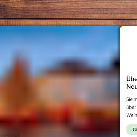
Übe
Neu
Sie 
über
Weih
Gü