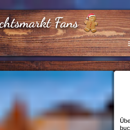
chtsmarkt Fans
Übe
bu