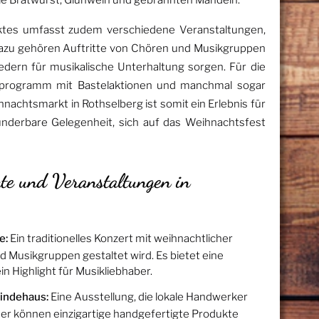
wie Bratwurst, Glühwein und gebrannten Mandeln.
es umfasst zudem verschiedene Veranstaltungen,
Dazu gehören Auftritte von Chören und Musikgruppen
iedern für musikalische Unterhaltung sorgen. Für die
erprogramm mit Bastelaktionen und manchmal sogar
achtsmarkt in Rothselberg ist somit ein Erlebnis für
underbare Gelegenheit, sich auf das Weihnachtsfest
e und Veranstaltungen in
e:
Ein traditionelles Konzert mit weihnachtlicher
d Musikgruppen gestaltet wird. Es bietet eine
n Highlight für Musikliebhaber.
indehaus:
Eine Ausstellung, die lokale Handwerker
her können einzigartige handgefertigte Produkte