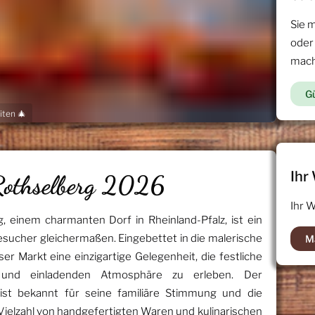
Sie 
oder
mac
Gü
iten 🎄
Ihr
Rothselberg 2026
Ihr 
 einem charmanten Dorf in Rheinland-Pfalz, ist ein
Besucher gleichermaßen. Eingebettet in die malerische
M
er Markt eine einzigartige Gelegenheit, die festliche
n und einladenden Atmosphäre zu erleben. Der
st bekannt für seine familiäre Stimmung und die
e Vielzahl von handgefertigten Waren und kulinarischen