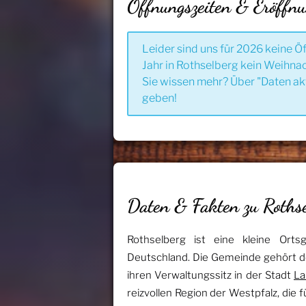
Öffnungszeiten & Eröffn
Leider sind uns für 2026 keine Ö
Jahr in Rothselberg kein Weihnac
Sie wissen mehr? Über "Daten ak
geben!
Daten & Fakten zu Rothse
Rothselberg ist eine kleine Ort
Deutschland. Die Gemeinde gehört d
ihren Verwaltungssitz in der Stadt
La
reizvollen Region der Westpfalz, die 