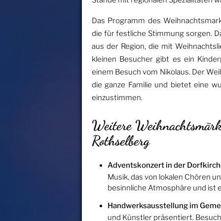
Stände mit regionalen Spezialitäten 
Das Programm des Weihnachtsmarkt
die für festliche Stimmung sorgen. 
aus der Region, die mit Weihnachtsl
kleinen Besucher gibt es ein Kind
einem Besuch vom Nikolaus. Der Weihn
die ganze Familie und bietet eine w
einzustimmen.
Weitere Weihnachtsmärkt
Rothselberg
Adventskonzert in der Dorfkirch
Musik, das von lokalen Chören un
besinnliche Atmosphäre und ist ei
Handwerksausstellung im Geme
und Künstler präsentiert. Besuc