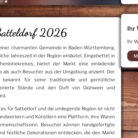
en 🎄
Ihr
Satteldorf 2026
Ihr 
, einer charmanten Gemeinde in Baden-Württemberg,
tliche Jahreszeit in der Region einläutet. Eingebettet in
M
enlohekreises, bietet der Markt eine einladende
e als auch Besucher aus der Umgebung anzieht. Der
 bekannt für seine traditionelle und gemütliche
ekorierte Stände und den Duft von Glühwein und
rd.
 für Satteldorf und die umliegende Region ist nicht
Handwerkern und Künstlern eine Plattform, ihre Waren
Gemeinschaftssinn. Besucher können handgefertigte
und festliche Dekorationen entdecken, die den Markt