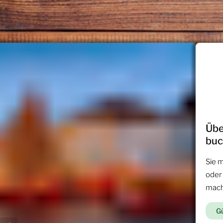
Übe
bu
Sie 
oder
mac
Gü