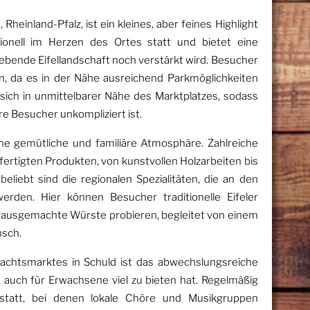
heinland-Pfalz, ist ein kleines, aber feines Highlight
itionell im Herzen des Ortes statt und bietet eine
gebende Eifellandschaft noch verstärkt wird. Besucher
, da es in der Nähe ausreichend Parkmöglichkeiten
t sich in unmittelbarer Nähe des Marktplatzes, sodass
re Besucher unkompliziert ist.
ine gemütliche und familiäre Atmosphäre. Zahlreiche
fertigten Produkten, von kunstvollen Holzarbeiten bis
liebt sind die regionalen Spezialitäten, die an den
erden. Hier können Besucher traditionelle Eifeler
hausgemachte Würste probieren, begleitet von einem
sch.
achtsmarktes in Schuld ist das abwechslungsreiche
 auch für Erwachsene viel zu bieten hat. Regelmäßig
 statt, bei denen lokale Chöre und Musikgruppen