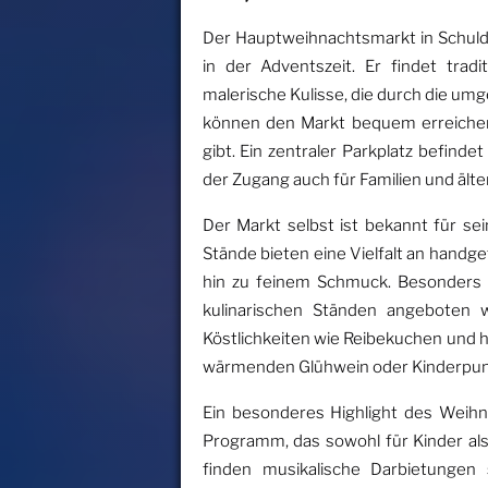
Der Hauptweihnachtsmarkt in Schuld, R
in der Adventszeit. Er findet trad
malerische Kulisse, die durch die um
können den Markt bequem erreichen
gibt. Ein zentraler Parkplatz befinde
der Zugang auch für Familien und älte
Der Markt selbst ist bekannt für se
Stände bieten eine Vielfalt an handge
hin zu feinem Schmuck. Besonders be
kulinarischen Ständen angeboten w
Köstlichkeiten wie Reibekuchen und 
wärmenden Glühwein oder Kinderpun
Ein besonderes Highlight des Weihn
Programm, das sowohl für Kinder als
finden musikalische Darbietungen