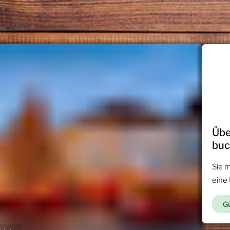
Übe
bu
Sie 
eine
Gü