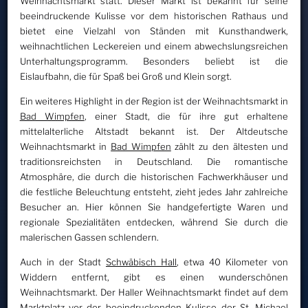
Weihnachtsmarkt statt. Dieser Markt ist bekannt für seine
beeindruckende Kulisse vor dem historischen Rathaus und
bietet eine Vielzahl von Ständen mit Kunsthandwerk,
weihnachtlichen Leckereien und einem abwechslungsreichen
Unterhaltungsprogramm. Besonders beliebt ist die
Eislaufbahn, die für Spaß bei Groß und Klein sorgt.
Ein weiteres Highlight in der Region ist der Weihnachtsmarkt in
Bad Wimpfen
, einer Stadt, die für ihre gut erhaltene
mittelalterliche Altstadt bekannt ist. Der Altdeutsche
Weihnachtsmarkt in
Bad Wimpfen
zählt zu den ältesten und
traditionsreichsten in Deutschland. Die romantische
Atmosphäre, die durch die historischen Fachwerkhäuser und
die festliche Beleuchtung entsteht, zieht jedes Jahr zahlreiche
Besucher an. Hier können Sie handgefertigte Waren und
regionale Spezialitäten entdecken, während Sie durch die
malerischen Gassen schlendern.
Auch in der Stadt
Schwäbisch Hall
, etwa 40 Kilometer von
Widdern entfernt, gibt es einen wunderschönen
Weihnachtsmarkt. Der Haller Weihnachtsmarkt findet auf dem
Marktplatz vor der beeindruckenden Kulisse der St. Michael