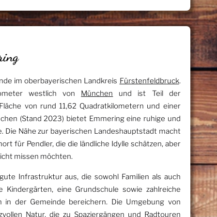
ring
nde im oberbayerischen Landkreis
Fürstenfeldbruck
.
lometer westlich von
München
und ist Teil der
r Fläche von rund 11,62 Quadratkilometern und einer
chen (Stand 2023) bietet Emmering eine ruhige und
 Die Nähe zur bayerischen Landeshauptstadt macht
 für Pendler, die die ländliche Idylle schätzen, aber
icht missen möchten.
ute Infrastruktur aus, die sowohl Familien als auch
e Kindergärten, eine Grundschule sowie zahlreiche
ben in der Gemeinde bereichern. Die Umgebung von
zvollen Natur, die zu Spaziergängen und Radtouren