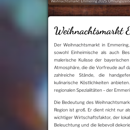
Weihnachtsmarkt Emmering 2025: Öffnungszeite
Weihnachtsmarkt
Der Weihnachtsmarkt in Emmering, B
sowohl Einheimische als auch Be
malerische Kulisse der bayerischen
Atmosphäre, die die Vorfreude auf da
zahlreiche Stände, die handgefe
kulinarische Köstlichkeiten anbiet
regionalen Spezialitäten – der Emme
Die Bedeutung des Weihnachtsmarkt
Region ist groß. Er dient nicht nur 
wichtiger Wirtschaftsfaktor, der lok
Beleuchtung und die liebevoll dekor