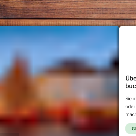
Übe
bu
Sie 
oder
mac
Gü