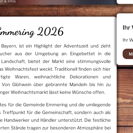
n & Infos
Ihr
 Emmering 2026
Ihr 
ayern, ist ein Highlight der Adventszeit und zieht
sucher aus der Umgebung an. Eingebettet in die
M
 Landschaft, bietet der Markt eine stimmungsvolle
s Weihnachtsfest weckt. Traditionell finden sich hier
rtigte Waren, weihnachtliche Dekorationen und
en. Von Glühwein über gebrannte Mandeln bis hin zu
ringer Weihnachtsmarkt lässt keine Wünsche offen.
es für die Gemeinde Emmering und die umliegende
als Treffpunkt für die Gemeinschaft, sondern auch als
ale Handwerker und Händler unterstützt. Die festliche
ierten Stände tragen zur besonderen Atmosphäre bei