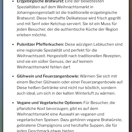
Erzgebirgische Bratwurst:
Eine der beliebtesten
Spezialitäten auf dem Weihnachtsmarkt in
Johanngeorgenstadt ist die traditionelle erzgebirgische
Bratwurst. Diese herzhafte Delikatesse wird frisch gegrillt
und mit Senf oder Ketchup serviert. Sie ist ein Muss für
jeden Besucher, der die authentische Küche der Region
erleben möchte.
Pulsnitzer Pfefferkuchen:
Diese würzigen Lebkuchen sind
eine regionale Spezialität und perfekt für die
Weihnachtszeit. Hergestellt nach traditionellen Rezepten,
sind sie ein süßer Genuss, der auf keinem
Weihnachtsmarkt fehlen darf.
Glühwein und Feuerzangenbowle:
Wärmen Sie sich mit
einem Becher Glühwein oder einer Feuerzangenbowle auf.
Diese heißen Getränke sind nicht nur köstlich, sondern
auch ideal, um sich in der kalten Winterluft zu wärmen.
Vegane und Vegetarische Optionen:
Für Besucher, die
pflanzliche Kost bevorzugen, gibt es auf dem
Weihnachtsmarkt eine Auswahl an veganen und
vegetarischen Speisen. Dazu gehören vegane Bratwürste,
gebratene Champignons und herzhafte Suppen, die für
jeden Geschmack etwas bieten.