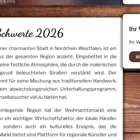
 & Infos
Ihr
Schwerte 2026
Ihr 
ner charmanten Stadt in Nordrhein-Westfalen, ist ein
aus der gesamten Region anzieht. Eingebettet in die
M
t eine festliche Atmosphäre, die durch die malerischen
svoll beleuchteten Straßen verstärkt wird. Der
nt für seine Mischung aus traditionellem Handwerk,
einem abwechslungsreichen Unterhaltungsprogramm,
nzelbesucher viel zu bieten hat.
umliegende Region hat der Weihnachtsmarkt eine
r ein wichtiger Wirtschaftsfaktor, der lokale Händler
 sondern auch ein kulturelles Ereignis, das die
rkt bietet eine Plattform für regionale Künstler und