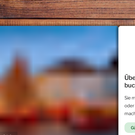
Übe
bu
Sie 
oder
mac
Gü