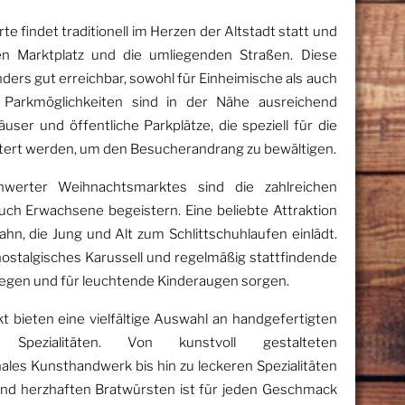
 findet traditionell im Herzen der Altstadt statt und
hen Marktplatz und die umliegenden Straßen. Diese
ers gut erreichbar, sowohl für Einheimische als auch
Parkmöglichkeiten sind in der Nähe ausreichend
ser und öffentliche Parkplätze, die speziell für die
ert werden, um den Besucherandrang zu bewältigen.
hwerter Weihnachtsmarktes sind die zahlreichen
auch Erwachsene begeistern. Eine beliebte Attraktion
ahn, die Jung und Alt zum Schlittschuhlaufen einlädt.
 nostalgisches Karussell und regelmäßig stattfindende
regen und für leuchtende Kinderaugen sorgen.
bieten eine vielfältige Auswahl an handgefertigten
Spezialitäten. Von kunstvoll gestalteten
les Kunsthandwerk bis hin zu leckeren Spezialitäten
nd herzhaften Bratwürsten ist für jeden Geschmack