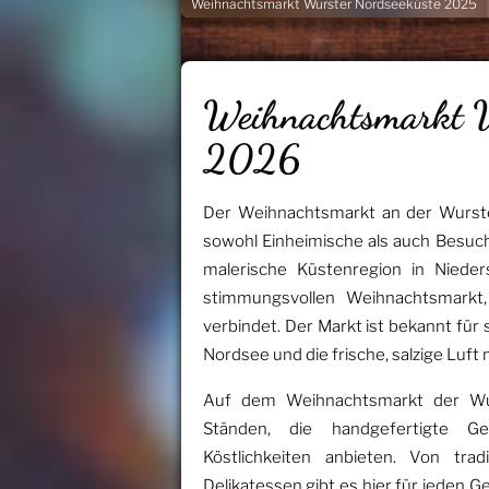
Weihnachtsmarkt Wurster Nordseeküste 2025
Weihnachtsmarkt W
2026
Der Weihnachtsmarkt an der Wurste
sowohl Einheimische als auch Besuch
malerische Küstenregion in Nieders
stimmungsvollen Weihnachtsmarkt, 
verbindet. Der Markt ist bekannt für
Nordsee und die frische, salzige Luft 
Auf dem Weihnachtsmarkt der Wur
Ständen, die handgefertigte Ges
Köstlichkeiten anbieten. Von tra
Delikatessen gibt es hier für jeden