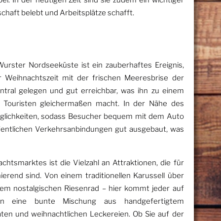
ei. In der heutigen Zeit sind sie zudem ein wichtiger
schaft belebt und Arbeitsplätze schafft.
rster Nordseeküste ist ein zauberhaftes Ereignis,
r Weihnachtszeit mit der frischen Meeresbrise der
ntral gelegen und gut erreichbar, was ihn zu einem
nd Touristen gleichermaßen macht. In der Nähe des
öglichkeiten, sodass Besucher bequem mit dem Auto
fentlichen Verkehrsanbindungen gut ausgebaut, was
htsmarktes ist die Vielzahl an Attraktionen, die für
ierend sind. Von einem traditionellen Karussell über
einem nostalgischen Riesenrad – hier kommt jeder auf
en eine bunte Mischung aus handgefertigtem
äten und weihnachtlichen Leckereien. Ob Sie auf der