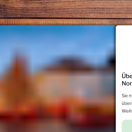
Übe
Nor
Sie 
über
Weih