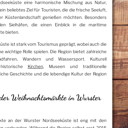
rdseeküste eine harmonische Mischung aus Natur,
in beliebtes Ziel für Touristen, die die frische Seeluft,
er Küstenlandschaft genießen möchten. Besonders
len Sielhäfen, die einen Einblick in die maritime
te bieten.
üste ist stark vom Tourismus geprägt, wobei auch die
 wichtige Rolle spielen. Die Region bietet zahlreiche
 Radfahren, Wandern und Wassersport. Kulturell
 historische
Kirchen
, Museen und traditionelle
eiche Geschichte und die lebendige Kultur der Region
n der Weihnachtsmärkte in Wurster
kte an der Wurster Nordseeküste ist eng mit den