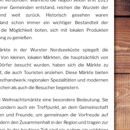
ion verbunden. Während die Region selbst erst 2015
er Gemeinden entstand, reichen die Wurzeln der
nd weit zurück. Historisch gesehen waren
land schon immer ein wichtiger Bestandteil der
die Möglichkeit boten, sich mit lokalen Produkten
ung zu genießen.
ärkte in der Wurster Nordseeküste spiegelt die
Von kleinen, lokalen Märkten, die hauptsächlich von
örfer besucht wurden, haben sich die Märkte zu
t, die auch Touristen anziehen. Diese Märkte bieten
nsthandwerk, regionalen Spezialitäten und modernen
schen als auch die Besucher begeistern.
ie Weihnachtsmärkte eine besondere Bedeutung. Sie
, sondern auch ein Treffpunkt, an dem Gemeinschaft
ilien und Freunde, um gemeinsam die Vorfreude auf
ördern den Zusammenhalt in der Region und tragen zur