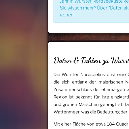
Jahr in Wurster Nordseeküste ke
Sie wissen mehr? Über "Daten ak
geben!
Daten & Fakten zu Wurst
Die Wurster Nordseeküste ist eine
die sich entlang der malerischen 
Zusammenschluss der ehemaligen Ge
Region ist bekannt für ihre einziga
und grünen Marschen geprägt ist. 
Wattenmeer, was die Bedeutung der R
Mit einer Fläche von etwa 184 Quadr