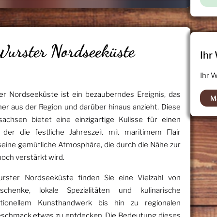
urster Nordseeküste
Ihr
Ihr 
r Nordseeküste ist ein bezauberndes Ereignis, das
M
er aus der Region und darüber hinaus anzieht. Diese
achsen bietet eine einzigartige Kulisse für einen
der die festliche Jahreszeit mit maritimem Flair
 seine gemütliche Atmosphäre, die durch die Nähe zur
noch verstärkt wird.
ster Nordseeküste finden Sie eine Vielzahl von
chenke, lokale Spezialitäten und kulinarische
ditionellem Kunsthandwerk bis hin zu regionalen
 Geschmack etwas zu entdecken. Die Bedeutung dieses