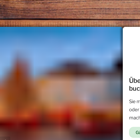
Übe
bu
Sie 
oder
mac
Gü