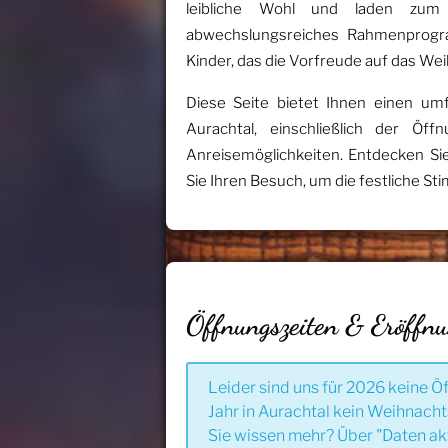
leibliche Wohl und laden zum
abwechslungsreiches Rahmenprogra
Kinder, das die Vorfreude auf das Wei
Diese Seite bietet Ihnen einen um
Aurachtal, einschließlich der Öf
Anreisemöglichkeiten. Entdecken Sie
Sie Ihren Besuch, um die festliche St
Öffnungszeiten & Eröffn
Leider sind uns für 2026 keine Ö
Jahr in Aurachtal kein Weihnacht
Sie wissen mehr? Über "Daten ak