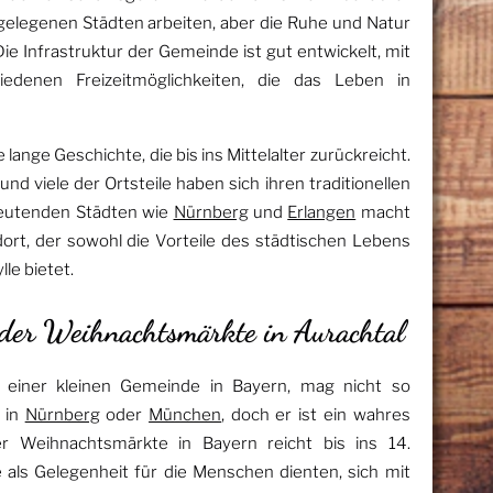
egelegenen Städten arbeiten, aber die Ruhe und Natur
e Infrastruktur der Gemeinde ist gut entwickelt, mit
iedenen Freizeitmöglichkeiten, die das Leben in
lange Geschichte, die bis ins Mittelalter zurückreicht.
nd viele der Ortsteile haben sich ihren traditionellen
deutenden Städten wie
Nürnberg
und
Erlangen
macht
dort, der sowohl die Vorteile des städtischen Lebens
lle bietet.
 der Weihnachtsmärkte in Aurachtal
 einer kleinen Gemeinde in Bayern, mag nicht so
 in
Nürnberg
oder
München
, doch er ist ein wahres
er Weihnachtsmärkte in Bayern reicht bis ins 14.
e als Gelegenheit für die Menschen dienten, sich mit