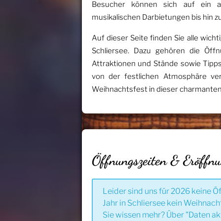
Besucher können sich auf ein a
musikalischen Darbietungen bis hin zu
Auf dieser Seite finden Sie alle wi
Schliersee. Dazu gehören die Öffn
Attraktionen und Stände sowie Tipps
von der festlichen Atmosphäre ve
Weihnachtsfest in dieser charmante
Öffnungszeiten & Eröffn
Leider sind uns für 2026 keine Ö
Jahr in Schliersee kein Weihnach
Sie wissen mehr? Über "Daten ak