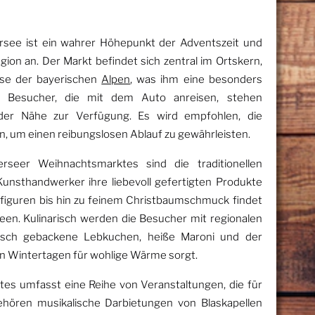
rsee ist ein wahrer Höhepunkt der Adventszeit und
ion an. Der Markt befindet sich zentral im Ortskern,
sse der bayerischen
Alpen
, was ihm eine besonders
ür Besucher, die mit dem Auto anreisen, stehen
 der Nähe zur Verfügung. Es wird empfohlen, die
n, um einen reibungslosen Ablauf zu gewährleisten.
rseer Weihnachtsmarktes sind die traditionellen
unsthandwerker ihre liebevoll gefertigten Produkte
figuren bis hin zu feinem Christbaumschmuck findet
deen. Kulinarisch werden die Besucher mit regionalen
frisch gebackene Lebkuchen, heiße Maroni und der
en Wintertagen für wohlige Wärme sorgt.
s umfasst eine Reihe von Veranstaltungen, die für
ehören musikalische Darbietungen von Blaskapellen