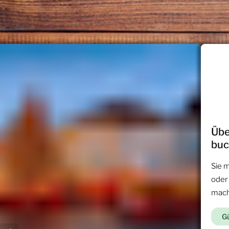
Übe
bu
Sie 
oder
mac
Gü