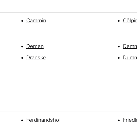
Cammin
Cölpi
Demen
Demm
Dranske
Dumm
Ferdinandshof
Fried