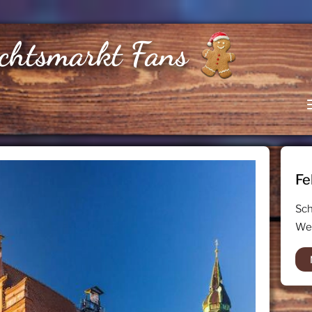
chtsmarkt Fans
Fe
Sch
Wei