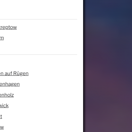
treptow
am
n auf Rügen
kenhagen
enholz
wick
t
ow