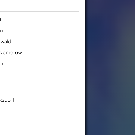
t
en
swald
 Nemerow
in
gsdorf