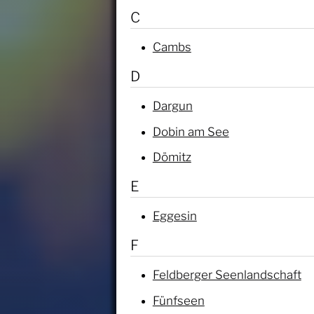
C
Cambs
D
Dargun
Dobin am See
Dömitz
E
Eggesin
F
Feldberger Seenlandschaft
Fünfseen