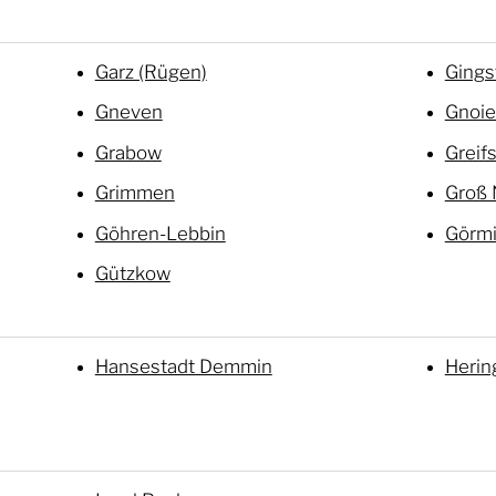
Garz (Rügen)
Gings
Gneven
Gnoi
Grabow
Greif
Grimmen
Groß
Göhren-Lebbin
Görm
Gützkow
Hansestadt Demmin
Herin