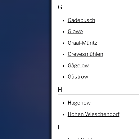
G
Gadebusch
Glowe
Graal-Müritz
Grevesmühlen
Gägelow
Güstrow
H
Hagenow
Hohen Wieschendorf
I