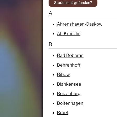
Stadt nicht gefunden?
A
Ahrenshagen-Daskow
Alt Krenzlin
B
Bad Doberan
Behrenhoff
Bibow
Blankensee
Boizenburg
Boltenhagen
Brüel