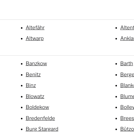
Altefähr
Alten
Altwarp
Ankl
Banzkow
Barth
Benitz
Berge
Binz
Blan
Blowatz
Blum
Boldekow
Bolle
Bredenfelde
Brees
Burg Stargard
Bütz