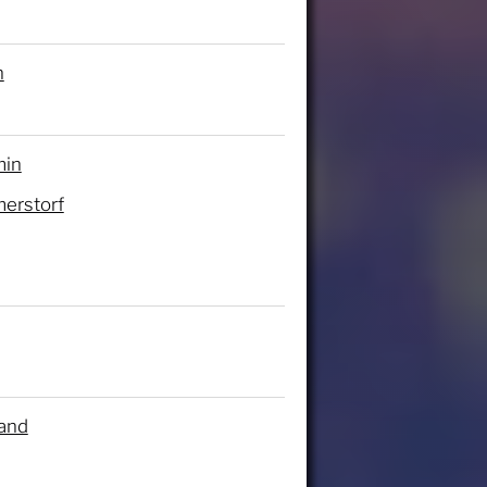
n
in
erstorf
land