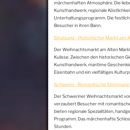
märchenhaften Atmosphäre. Die liebev
Kunsthandwerk, regionale Köstlichke
Unterhaltungsprogramm. Die festlich
Besucher in ihren Bann.
Stralsund - Historischer Markt am 
Der Weihnachtsmarkt am Alten Markt i
Kulisse. Zwischen den historischen G
Kunsthandwerk, maritime Geschenkide
Eisenbahn und ein vielfältiges Kultur
Schwerin - Romantische Stimmung
Der Schweriner Weihnachtsmarkt vor
verzaubert Besucher mit romantische
bieten regionale Spezialitäten, hand
Programm. Das märchenhafte Schloss s
Stunden.